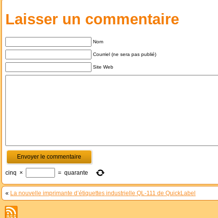
Laisser un commentaire
Nom
Courriel (ne sera pas publié)
Site Web
cinq
×
=
quarante
«
La nouvelle imprimante d’étiquettes industrielle QL-111 de QuickLabel