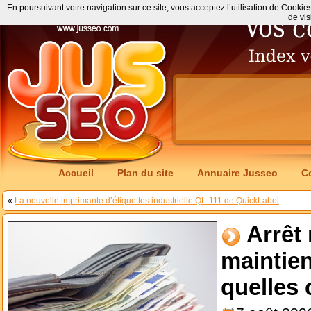
En poursuivant votre navigation sur ce site, vous acceptez l’utilisation de Cookie
de vis
Accueil
Plan du site
Annuaire Jusseo
C
«
La nouvelle imprimante d’étiquettes industrielle QL-111 de QuickLabel
Arrêt 
maintien
quelles 