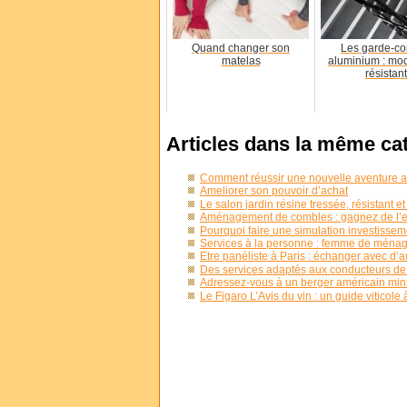
Quand changer son
Les garde-co
matelas
aluminium : mo
résistan
Articles dans la même ca
Comment réussir une nouvelle aventure a
Ameliorer son pouvoir d’achat
Le salon jardin résine tressée, résistant et 
Aménagement de combles : gagnez de l’e
Pourquoi faire une simulation investissem
Services à la personne : femme de ménage
Etre panéliste à Paris : échanger avec d
Des services adaptés aux conducteurs de
Adressez-vous à un berger américain mini
Le Figaro L’Avis du vin : un guide viticole 