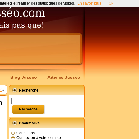
érêts et réaliser des statistiques de visites.
En savoir plus
Ok
Blog Jusseo
Articles Jusseo
?
»
Recherche
n
Bookmarks
Conditions
Connexion à votre compte