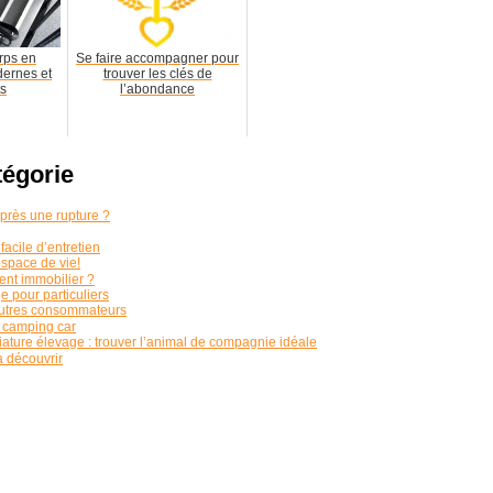
rps en
Se faire accompagner pour
dernes et
trouver les clés de
ts
l’abondance
tégorie
près une rupture ?
facile d’entretien
space de vie!
ent immobilier ?
 pour particuliers
’autres consommateurs
 camping car
ature élevage : trouver l’animal de compagnie idéale
à découvrir