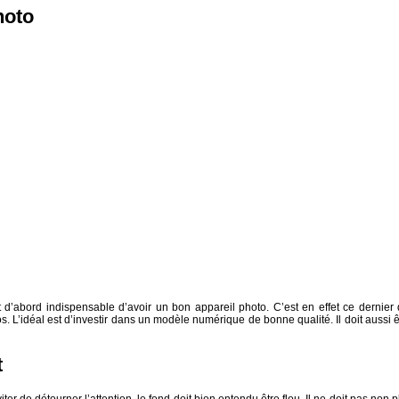
hoto
out d’abord indispensable d’avoir un bon appareil photo. C’est en effet ce dernier 
. L’idéal est d’investir dans un modèle numérique de bonne qualité. Il doit aussi ê
t
éviter de détourner l’attention, le fond doit bien entendu être flou. Il ne doit pas non p