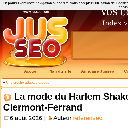
En poursuivant votre navigation sur ce site, vous acceptez l’utilisation de Cookie
de vis
Accueil
Plan du site
Annuaire Jusseo
C
«
Une crèche adaptée à bébé
La mode du Harlem Shake
Clermont-Ferrand
6 août 2026 |
Auteur
referenseo