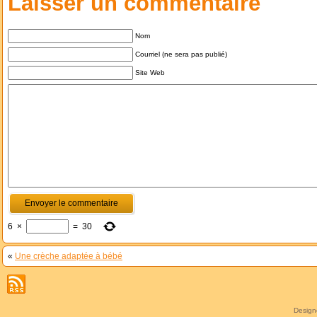
Laisser un commentaire
Nom
Courriel (ne sera pas publié)
Site Web
6
×
=
30
«
Une crèche adaptée à bébé
Desig