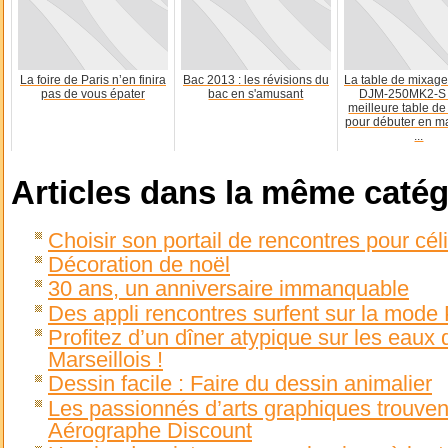
La foire de Paris n’en finira
Bac 2013 : les révisions du
La table de mixage
pas de vous épater
bac en s'amusant
DJM-250MK2-S e
meilleure table d
pour débuter en ma
...
Articles dans la même catég
Choisir son portail de rencontres pour cél
Décoration de noël
30 ans, un anniversaire immanquable
Des appli rencontres surfent sur la mod
Profitez d’un dîner atypique sur les eaux 
Marseillois !
Dessin facile : Faire du dessin animalier
Les passionnés d’arts graphiques trouven
Aérographe Discount