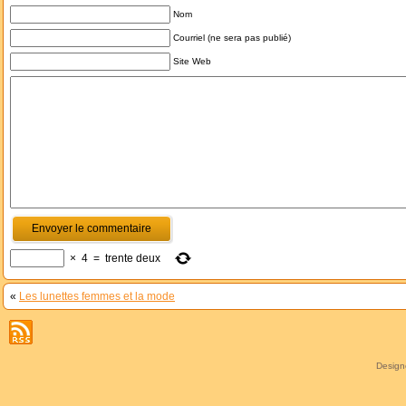
Nom
Courriel (ne sera pas publié)
Site Web
×
4
=
trente deux
«
Les lunettes femmes et la mode
Desig