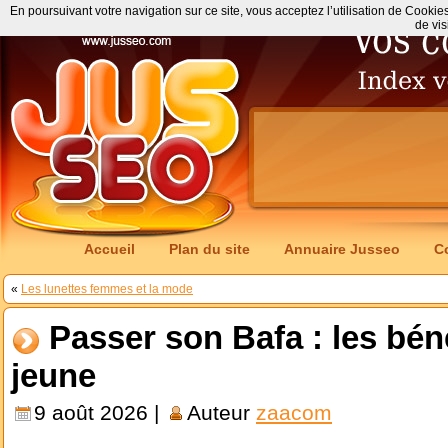
En poursuivant votre navigation sur ce site, vous acceptez l’utilisation de Cookie
de vis
Accueil
Plan du site
Annuaire Jusseo
C
«
Les lunettes femmes et la mode
Passer son Bafa : les bén
jeune
9 août 2026 |
Auteur
zaacom