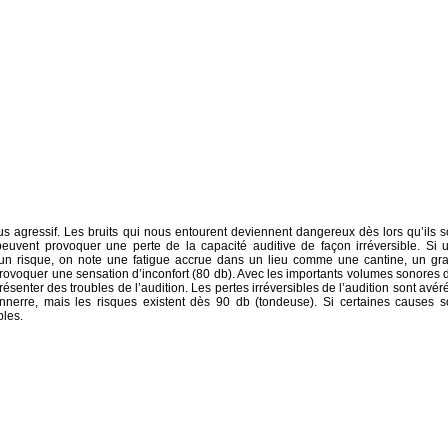
s agressif. Les bruits qui nous entourent deviennent dangereux dès lors qu’ils s
t peuvent provoquer une perte de la capacité auditive de façon irréversible. Si 
un risque, on note une fatigue accrue dans un lieu comme une cantine, un gr
 provoquer une sensation d’inconfort (80 db). Avec les importants volumes sonores 
résenter des troubles de l’audition. Les pertes irréversibles de l’audition sont avér
nerre, mais les risques existent dès 90 db (tondeuse). Si certaines causes s
bles.