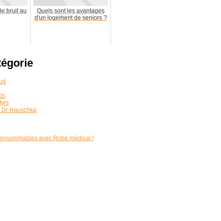
le bruit au
Quels sont les avantages
d'un logement de seniors ?
tégorie
Sud
ds
tyrs
s Dr Hauschka
 consommables avec Robé médical !