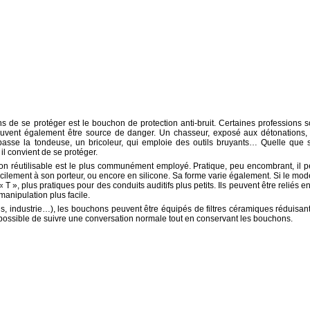
s de se protéger est le bouchon de protection anti-bruit. Certaines professions s
peuvent également être source de danger. Un chasseur, exposé aux détonations,
 passe la tondeuse, un bricoleur, qui emploie des outils bruyants… Quelle que s
, il convient de se protéger.
chon réutilisable est le plus communément employé. Pratique, peu encombrant, il p
ilement à son porteur, ou encore en silicone. Sa forme varie également. Si le mod
 T », plus pratiques pour des conduits auditifs plus petits. Ils peuvent être reliés en
manipulation plus facile.
s, industrie…), les bouchons peuvent être équipés de filtres céramiques réduisant
 possible de suivre une conversation normale tout en conservant les bouchons.