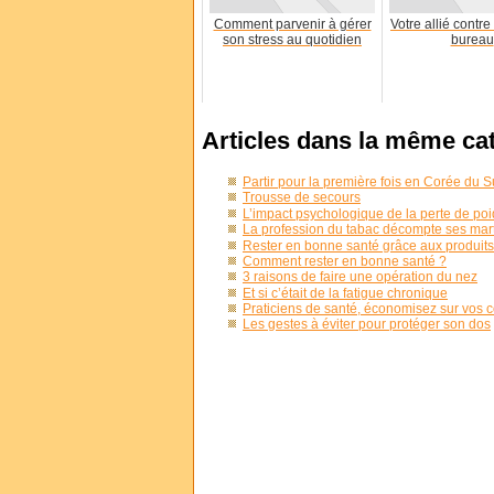
Comment parvenir à gérer
Votre allié contre 
son stress au quotidien
bureau
Articles dans la même ca
Partir pour la première fois en Corée du 
Trousse de secours
L’impact psychologique de la perte de poi
La profession du tabac décompte ses mar
Rester en bonne santé grâce aux produit
Comment rester en bonne santé ?
3 raisons de faire une opération du nez
Et si c’était de la fatigue chronique
Praticiens de santé, économisez sur vos
Les gestes à éviter pour protéger son dos