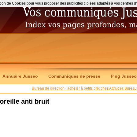
ation de Cookies pour vous proposer des publicités ciblées adaptés à vos centres d’int
Annuaire Jusseo
Communiques de presse
Ping Jusseo
Bureau de direction : acheter à petits prix chez Attitudes Bureau
reille anti bruit