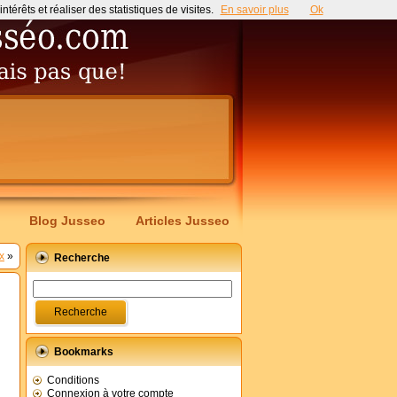
érêts et réaliser des statistiques de visites.
En savoir plus
Ok
Blog Jusseo
Articles Jusseo
x
»
Recherche
Bookmarks
Conditions
Connexion à votre compte