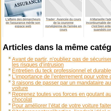
L'affaire des démarcheurs
Trader : Avancée du cours
A Marseille l'a
de l'assurance mérite son
de la couronne
incontournable de
espace web
norvégienne de l'année en
c'est bien ent
cours
suandshi.co
Articles dans la même catég
Avant de partir, n’oubliez pas de sécuriser
les risques d’intrusion
Entretien du teck professionnel et durable
L’importance de l’enterrement pour votre 
3 raisons de passer par un mandataire au
voiture
Reprenez toutes vos forces en goutant au
chocolat
Pour améliorer l’état de votre voiture fait