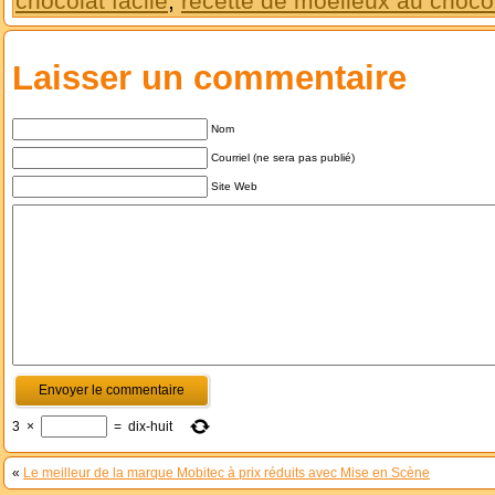
chocolat facile
,
recette de moelleux au choco
Laisser un commentaire
Nom
Courriel (ne sera pas publié)
Site Web
3
×
=
dix-huit
«
Le meilleur de la marque Mobitec à prix réduits avec Mise en Scène