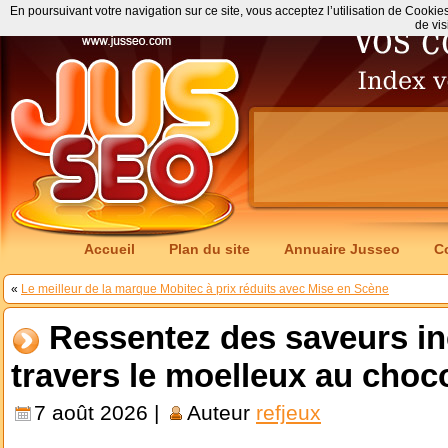
En poursuivant votre navigation sur ce site, vous acceptez l’utilisation de Cookie
de vis
Accueil
Plan du site
Annuaire Jusseo
C
«
Le meilleur de la marque Mobitec à prix réduits avec Mise en Scène
Ressentez des saveurs in
travers le moelleux au choc
7 août 2026 |
Auteur
refjeux